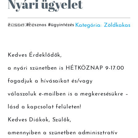
Nyári ügyelet
2022.07.03
#
szünet
#
hasznos
#
ügyintézés
Kategória
:
Zöldkakas
Kedves Érdeklődők,
a nyári szünetben is HÉTKÖZNAP 9-17.00
fogadjuk a hívásaikat és/vagy
válaszoluk e-mailben is a megkeresésükre –
lásd a kapcsolat felületen!
Kedves Diákok, Szülők,
amennyiben a szünetben adminisztratív