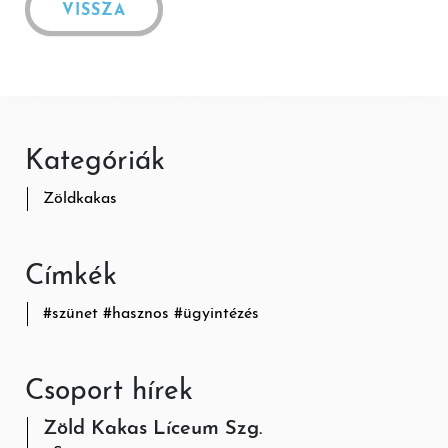
VISSZA
Kategóriák
Zöldkakas
Címkék
#
szünet
#
hasznos
#
ügyintézés
Csoport hírek
Zöld Kakas Líceum Szg.