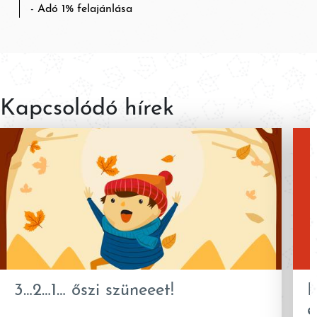
Adó 1% felajánlása
Kapcsolódó hírek
3…2…1… őszi szüneeet!
K
e