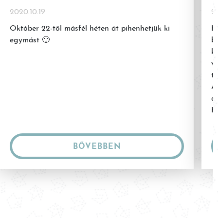
2020.10.19
20
Október 22-től másfél héten át pihenhetjük ki
K
egymást 🙂
b
k
vá
t
A
a
K
BŐVEBBEN