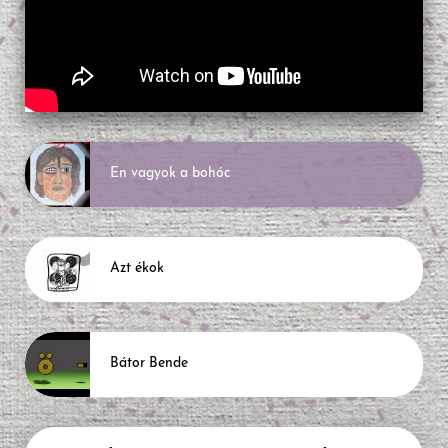
Én vagyok a bohóc
Azt ékok
Bátor Bende