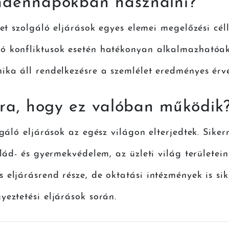
ndennapokban használni?
tet szolgáló eljárások egyes elemei megelőzési cél
nó konfliktusok esetén hatékonyan alkalmazhatóa
ika áll rendelkezésre a szemlélet eredményes érv
rra, hogy ez valóban működik
lgáló eljárások az egész világon elterjedtek. Sike
salád- és gyermekvédelem, az üzleti világ terület
 eljárásrend része, de oktatási intézmények is si
yeztetési eljárások során.