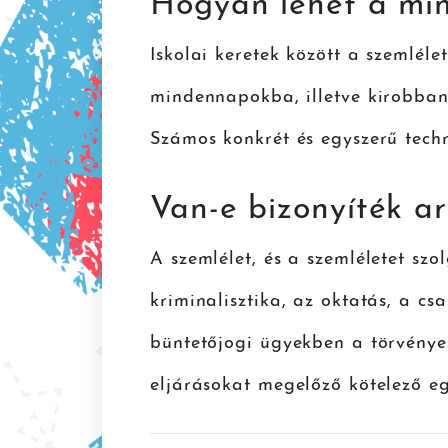
Hogyan lehet a mi
Iskolai keretek között a szemléle
mindennapokba, illetve kirobba
Számos konkrét és egyszerű techn
Van-e bizonyíték a
A szemlélet, és a szemléletet szo
kriminalisztika, az oktatás, a c
büntetőjogi ügyekben a törvényes
eljárásokat megelőző kötelező eg