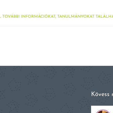
L TOVÁBBI INFORMÁCIÓKAT, TANULMÁNYOKAT TALÁLH
Kövess 