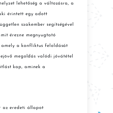
elyzet lehetőség a változásra, a
ki érintett egy adott
független szakember segítségével
s mit érezne megnyugtató
amely a konfliktus feloldását
trejövő megoldás valódi jóvátétel
ótlást kap, aminek a
r az eredeti állapot