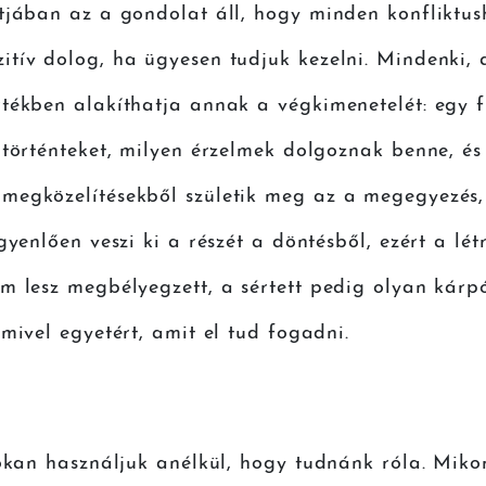
tjában az a gondolat áll, hogy minden konfliktush
tív dolog, ha ügyesen tudjuk kezelni. Mindenki, a
rtékben alakíthatja annak a végkimenetelét: egy 
 történteket, milyen érzelmek dolgoznak benne, é
megközelítésekből születik meg az a megegyezés, 
gyenlően veszi ki a részét a döntésből, ezért a lé
m lesz megbélyegzett, a sértett pedig olyan kárp
mivel egyetért, amit el tud fogadni.
sokan használjuk anélkül, hogy tudnánk róla. Miko