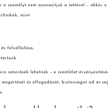
r a személyt nem azonosítjuk a tettével – akkor e
chnikák, mint
s felvállalása,
tértünk.
a ismerősek lehetnek – e szemlélet érvényesítésén
egértését és elfogadását, biztonságot ad és segí
s.