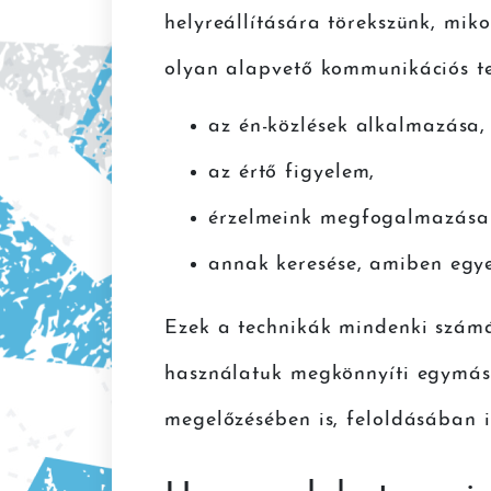
helyreállítására törekszünk, miko
olyan alapvető kommunikációs te
az én-közlések alkalmazása,
az értő figyelem,
érzelmeink megfogalmazása é
annak keresése, amiben egye
Ezek a technikák mindenki számár
használatuk megkönnyíti egymás m
megelőzésében is, feloldásában i