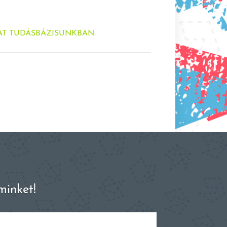
AT TUDÁSBÁZISUNKBAN.
minket!