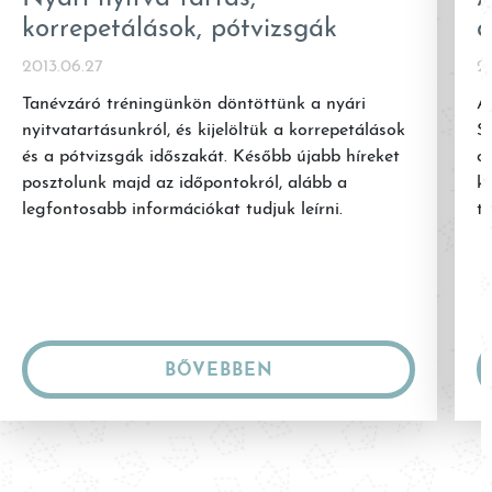
korrepetálások, pótvizsgák
a
2013.06.27
2
Tanévzáró tréningünkön döntöttünk a nyári
A
nyitvatartásunkról, és kijelöltük a korrepetálások
S
és a pótvizsgák időszakát. Később újabb híreket
ór
posztolunk majd az időpontokról, alább a
k
legfontosabb információkat tudjuk leírni.
t
BŐVEBBEN