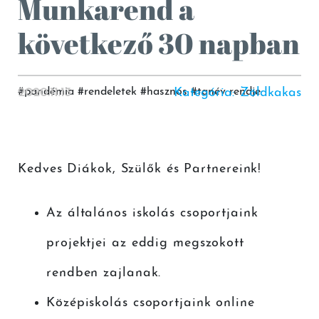
Munkarend a
következő 30 napban
2020.11.13
#
pandémia
#
rendeletek
#
hasznos
Kategória
#
tanév rendje
:
Zöldkakas
Kedves Diákok, Szülők és Partnereink!
Az általános iskolás csoportjaink
projektjei az eddig megszokott
rendben zajlanak.
Középiskolás csoportjaink online