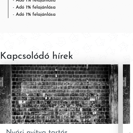
Adó 1% felajánlása
Adó 1% felajánlása
Adó 1% felajánlása
Kapcsolódó hírek
Nyári nyitva tartás,
A