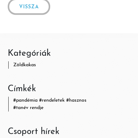
VISSZA
Kategóriák
Zöldkakas
Címkék
#
pandémia
#
rendeletek
#
hasznos
#
tanév rendje
Csoport hírek