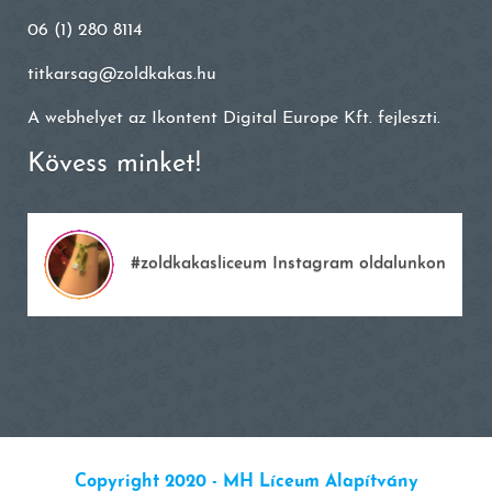
06 (1) 280 8114
titkarsag@zoldkakas.hu
A webhelyet az
Ikontent Digital Europe Kft.
fejleszti.
Kövess minket!
#zoldkakasliceum Instagram oldalunkon
Copyright 2020 - MH Líceum Alapítvány