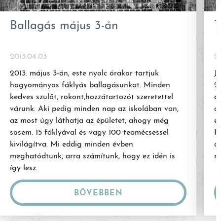
Ballagás május 3-án
T
2013.04.03
2
2013. május 3-án, este nyolc órakor tartjuk
J
hagyományos fáklyás ballagásunkat. Minden
2
kedves szülőt, rokont,hozzátartozót szeretettel
d
várunk. Aki pedig minden nap az iskolában van,
o
az most úgy láthatja az épületet, ahogy még
em
sosem. 15 fáklyával és vagy 100 teamécsessel
K
kivilágítva. Mi eddig minden évben
ak
meghatódtunk, arra számítunk, hogy ez idén is
n
így lesz.
BŐVEBBEN