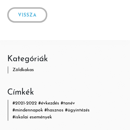
VISSZA
Kategóriák
Zöldkakas
Címkék
#
2021-2022
#
évkezdés
#
tanév
#
mindennapok
#
hasznos
#
ügyintézés
#
iskolai események