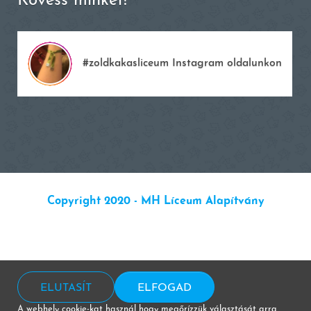
Kövess minket!
#zoldkakasliceum Instagram oldalunkon
Copyright 2020 - MH Líceum Alapítvány
ELUTASÍT
ELFOGAD
A webhely cookie-kat használ hogy megőrízzük választását arra