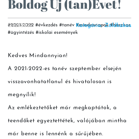
Boldog Új (tan)Évet!
2021.08.31
#
2021-2022
#
évkezdés
#
tanév
Kategória
#
mindennapok
:
Zöldkakas
#
hasznos
#
ügyintézés
#
iskolai események
Kedves Mindannyian!
A 2021-2022-es tanév szeptember elsején
visszavonhatatlanul és hivatalosan is
megnyílik!
Az emlékeztetőket már megkaptátok, a
teendőket egyeztettétek, valójában mintha
már benne is lennénk a sűrűjében.