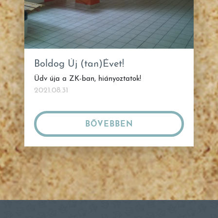
Boldog Új (tan)Évet!
Üdv úja a ZK-ban, hiányoztatok!
2021.08.31
BŐVEBBEN