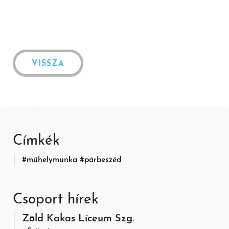
VISSZA
Címkék
#
műhelymunka
#
párbeszéd
Csoport hírek
Zöld Kakas Líceum Szg.