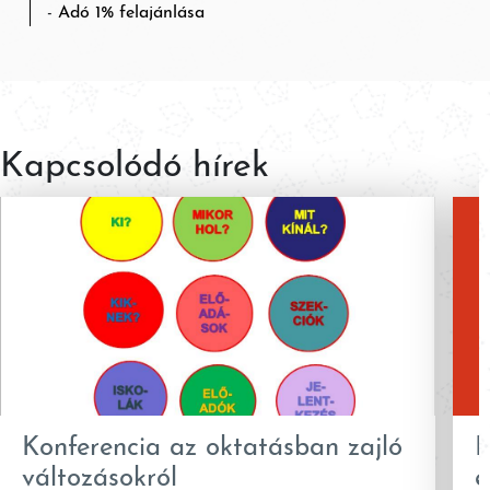
Adó 1% felajánlása
Kapcsolódó hírek
Konferencia az oktatásban zajló
K
változásokról
e