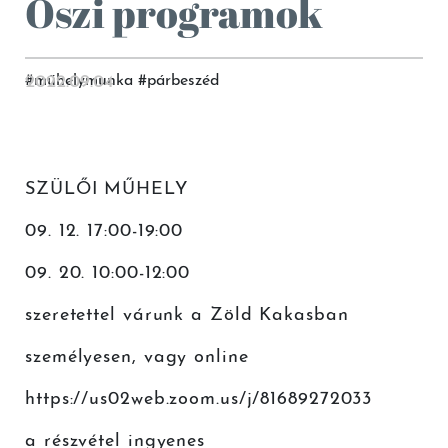
Őszi programok
2022.09.04
#
műhelymunka
#
párbeszéd
SZÜLŐI MŰHELY
09. 12. 17:00-19:00
09. 20. 10:00-12:00
szeretettel várunk a Zöld Kakasban
személyesen, vagy online
https://us02web.zoom.us/j/81689272033
a részvétel ingyenes