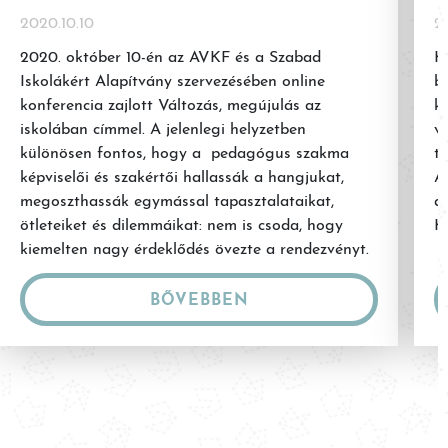
2020.10.10
20
2020. október 10-én az AVKF és a Szabad
K
Iskolákért Alapítvány szervezésében online
b
konferencia zajlott Változás, megújulás az
k
iskolában címmel. A jelenlegi helyzetben
vá
különösen fontos, hogy a pedagógus szakma
t
képviselői és szakértői hallassák a hangjukat,
A
megoszthassák egymással tapasztalataikat,
a
ötleteiket és dilemmáikat: nem is csoda, hogy
K
kiemelten nagy érdeklődés övezte a rendezvényt.
Az eseményen a Zöld Kakas […]
BŐVEBBEN