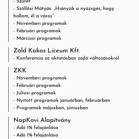
Szüret
Szöllősi Mátyás: „Hiányzik a nyüzsgés, hogy
hallom, él a város”
Novemberi programok
Februári programok
Márciusi programok
Zöld Kakas Líceum Kft.
Konferencia az oktatásban zajló változásokról
ZKK
Novemberi programok
Februári programok
Júliusi programok
Nyitott programok januárban, februárban
Programok májusban, júniusban
NapKovi Alapítvány
Adó 1% felajánlása
Adó 1% felajánlása