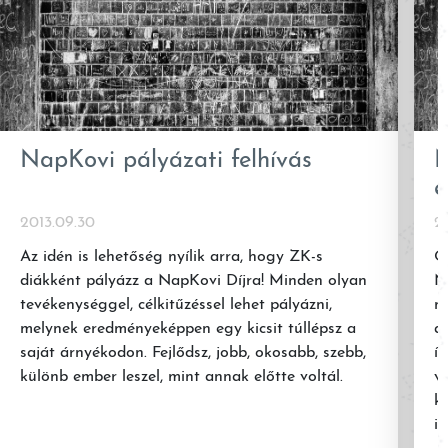
NapKovi pályázati felhívás
N
é
2013.09.30
2
Az idén is lehetőség nyílik arra, hogy ZK-s
O
diákként pályázz a NapKovi Díjra! Minden olyan
N
tevékenységgel, célkitűzéssel lehet pályázni,
n
melynek eredményeképpen egy kicsit túllépsz a
ak
saját árnyékodon. Fejlődsz, jobb, okosabb, szebb,
íg
különb ember leszel, mint annak előtte voltál.
v
k
id