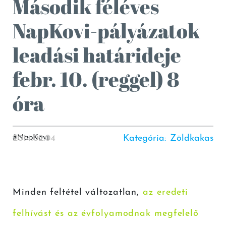
Második féléves
NapKovi-pályázatok
leadási határideje
febr. 10. (reggel) 8
óra
2014.02.04
#
NapKovi
Kategória
:
Zöldkakas
Minden feltétel változatlan,
az eredeti
felhívást és az évfolyamodnak megfelelő